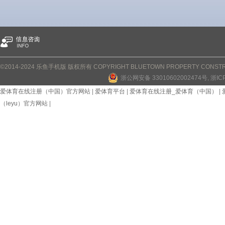
©2014-2024 乐鱼手机版 版权所有 COPYRIGHT BLUETOWN PROPERTY CONSTRUC
浙公网安备 33010602002474号
, 浙I
爱体育在线注册（中国）官方网站
|
爱体育平台
|
爱体育在线注册_爱体育（中国）
|
（leyu）官方网站
|