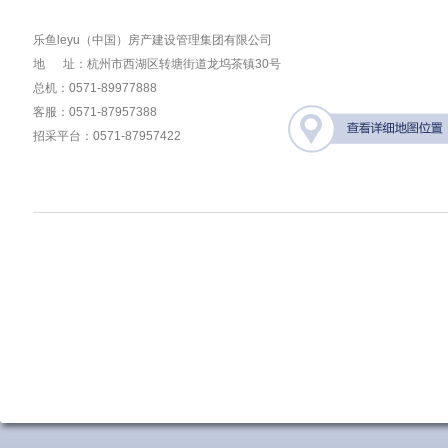
乐鱼leyu（中国）房产建设管理集团有限公司
地 址：杭州市西湖区转塘街道龙坞茶镇30号
总机：0571-89977888
客服：0571-87957388
招采平台：0571-87957422