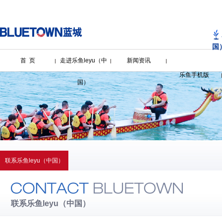
国
首 页
走进乐鱼leyu（中
新闻资讯
乐鱼手机版
国）
联系乐鱼leyu（中国）
联系乐鱼leyu（中国）