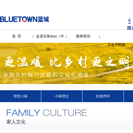
国
首 页
走进乐鱼leyu（中
新闻资讯
乐鱼手机版
国）
理想小镇
小镇理念
价值闭环
家人文化