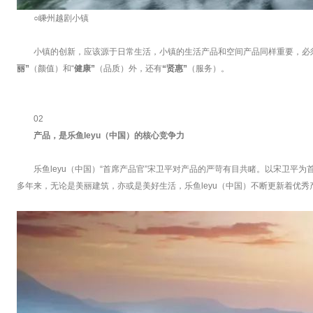
○嵊州越剧小镇
小镇的创新，应该源于日常生活，小镇的生活产品和空间产品同样重要，必须融
丽”
（颜值）和“
健康”
（品质）外，还有
“贤惠”
（服务）。
02
产品，是乐鱼leyu（中国）的核心竞争力
乐鱼leyu（中国）“首席产品官”宋卫平对产品的严苛有目共睹。以宋卫平为首
多年来，无论是美丽建筑，亦或是美好生活，乐鱼leyu（中国）不断更新着优秀