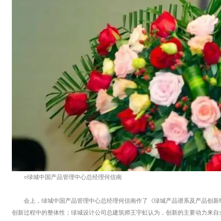
○绿城中国产品管理中心总经理何信南
会上，绿城中国产品管理中心总经理何信南作了《绿城产品谱系及产品创新
创新过程中的整体性；绿城设计公司总建筑师王宇虹认为，创新的主要动力来自