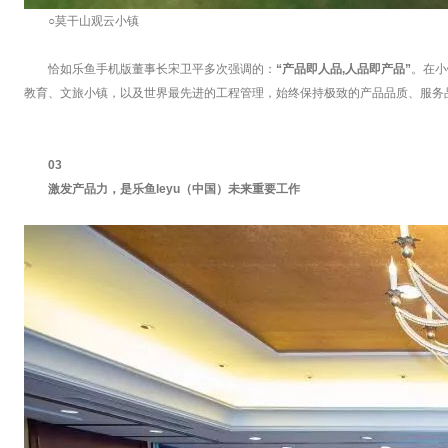
○莫干山观云小镇
恰如乐鱼手机版董事长宋卫平多次强调的：
“产品即人品,人品即产品”
。在小
教育、文旅小镇，以及世界最先进的工程管理，始终保持极致的产品品质、服务
03
激发产品力，是乐鱼leyu（中国）未来重要工作