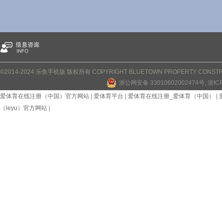
©2014-2024 乐鱼手机版 版权所有 COPYRIGHT BLUETOWN PROPERTY CONSTRUC
浙公网安备 33010602002474号
, 浙I
爱体育在线注册（中国）官方网站
|
爱体育平台
|
爱体育在线注册_爱体育（中国）
|
（leyu）官方网站
|