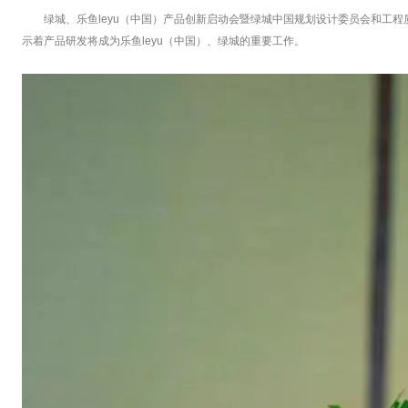
绿城、乐鱼leyu（中国）产品创新启动会暨绿城中国规划设计委员会和工程
示着产品研发将成为乐鱼leyu（中国）、绿城的重要工作。